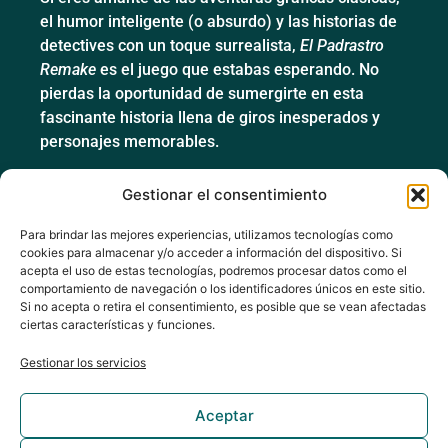
el humor inteligente (o absurdo) y las historias de
detectives con un toque surrealista,
El Padrastro
Remake
es el juego que estabas esperando. No
pierdas la oportunidad de sumergirte en esta
fascinante historia llena de giros inesperados y
personajes memorables.
Disponible en Steam
:
Añádelo a tu lista de
Gestionar el consentimiento
deseados
Para brindar las mejores experiencias, utilizamos tecnologías como
¡Únete a la comunidad de jugadores y descubre los
cookies para almacenar y/o acceder a información del dispositivo. Si
secretos que aguardan en cada rincón de esta
acepta el uso de estas tecnologías, podremos procesar datos como el
ciudad!
comportamiento de navegación o los identificadores únicos en este sitio.
Si no acepta o retira el consentimiento, es posible que se vean afectadas
ciertas características y funciones.
Gestionar los servicios
Aceptar