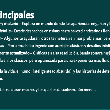
incipales
 y misterio
– Explora un mundo donde las apariencias engañan y l
detalle
– Desde despachos en ruinas hasta bares clandestinos llen
s
– Algunos te ayudarán, otros te meterán en más problemas, pero
cas
– Pon a prueba tu ingenio con acertijos clásicos y desafíos inédi
mente actualizado
– Gráficos en alta resolución, banda sonora mej
da en los clásicos, pero optimizada para una experiencia más fluid
da la vida, el humor inteligente (o absurdo), y las historias de det
so
.
etos no duran mucho, y los que los descubren, aún menos.