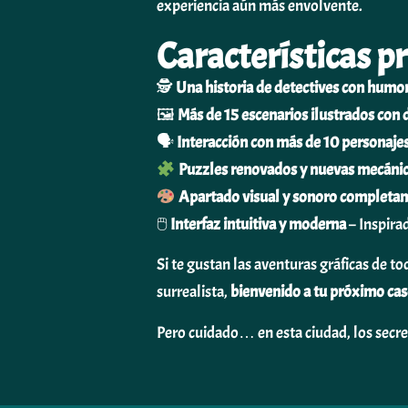
experiencia aún más envolvente.
Características pr
🕵️
Una historia de detectives con humor
🖼
Más de 15 escenarios ilustrados con 
🗣
Interacción con más de 10 personaje
Puzzles renovados y nuevas mecáni
Apartado visual y sonoro completa
🖱
Interfaz intuitiva y moderna
– Inspira
Si te gustan las aventuras gráficas de to
surrealista,
bienvenido a tu próximo ca
Pero cuidado… en esta ciudad, los secr